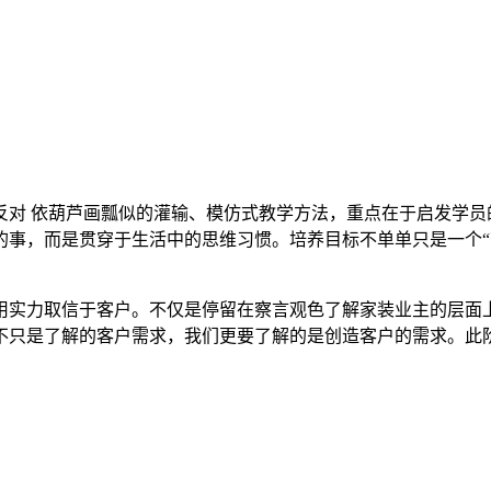
反对 依葫芦画瓢似的灌输、模仿式教学方法，重点在于启发学员
事，而是贯穿于生活中的思维习惯。培养目标不单单只是一个“
用实力取信于客户。不仅是停留在察言观色了解家装业主的层面
不只是了解的客户需求，我们更要了解的是创造客户的需求。此阶