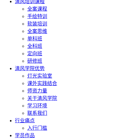
清风培训课程
全案课程
手绘特训
软装培训
全案思维
单科班
全科班
定向班
研修班
清风学院优势
灯光实验室
课外实践结合
师资力量
关于清风学院
学习环境
联系我们
行业痛点
入行门槛
学员作品