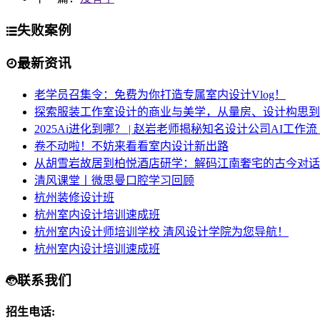
失败案例
最新资讯
老学员召集令：免费为你打造专属室内设计Vlog！
探索服装工作室设计的商业与美学，从量房、设计构思到
2025Ai进化到哪？ | 赵岩老师揭秘知名设计公司AI工作
卷不动啦！不妨来看看室内设计新出路
从胡雪岩故居到柏悦酒店研学：解码江南奢宅的古今对话
清风课堂丨微思曼口腔学习回顾
杭州装修设计班
杭州室内设计培训速成班
杭州室内设计师培训学校 清风设计学院为您导航！
杭州室内设计培训速成班
联系我们
招生电话: