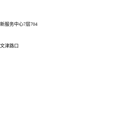
服务中心7层704
街文津路口