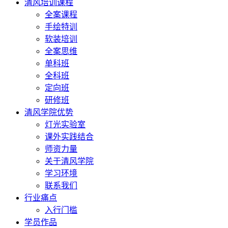
清风培训课程
全案课程
手绘特训
软装培训
全案思维
单科班
全科班
定向班
研修班
清风学院优势
灯光实验室
课外实践结合
师资力量
关于清风学院
学习环境
联系我们
行业痛点
入行门槛
学员作品