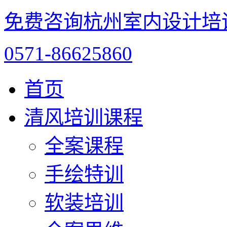
免费咨询杭州室内设计培
0571-86625860
首页
清风培训课程
全案课程
手绘特训
软装培训