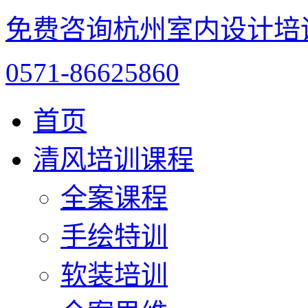
免费咨询杭州室内设计培
0571-86625860
首页
清风培训课程
全案课程
手绘特训
软装培训