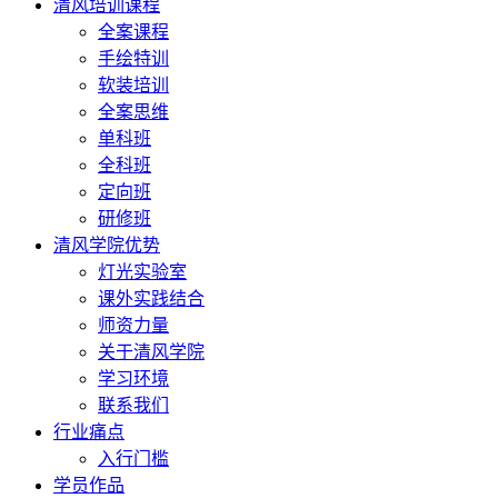
清风培训课程
全案课程
手绘特训
软装培训
全案思维
单科班
全科班
定向班
研修班
清风学院优势
灯光实验室
课外实践结合
师资力量
关于清风学院
学习环境
联系我们
行业痛点
入行门槛
学员作品