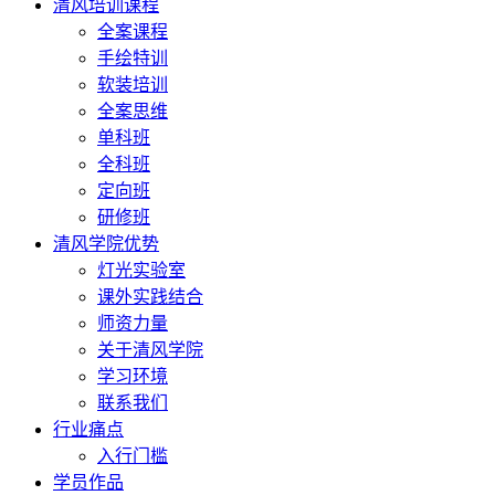
清风培训课程
全案课程
手绘特训
软装培训
全案思维
单科班
全科班
定向班
研修班
清风学院优势
灯光实验室
课外实践结合
师资力量
关于清风学院
学习环境
联系我们
行业痛点
入行门槛
学员作品