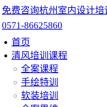
免费咨询杭州室内设计培
0571-86625860
首页
清风培训课程
全案课程
手绘特训
软装培训