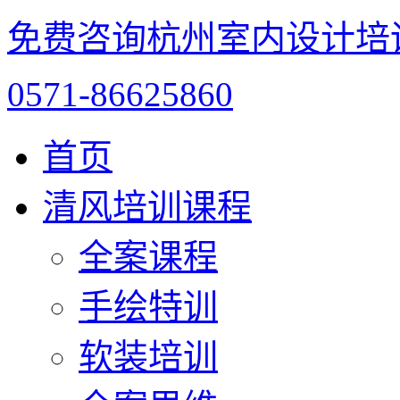
免费咨询杭州室内设计培
0571-86625860
首页
清风培训课程
全案课程
手绘特训
软装培训