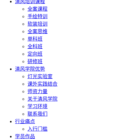
清风培训课程
全案课程
手绘特训
软装培训
全案思维
单科班
全科班
定向班
研修班
清风学院优势
灯光实验室
课外实践结合
师资力量
关于清风学院
学习环境
联系我们
行业痛点
入行门槛
学员作品