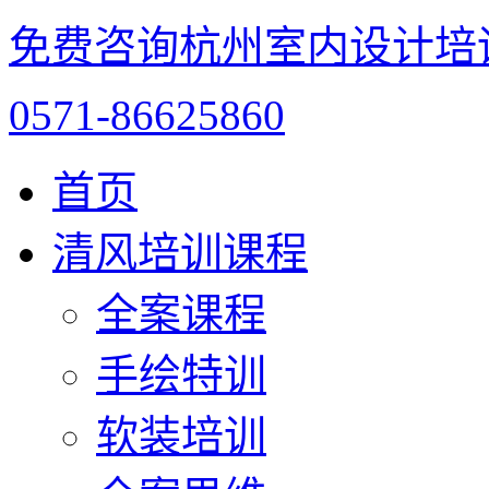
免费咨询杭州室内设计培
0571-86625860
首页
清风培训课程
全案课程
手绘特训
软装培训