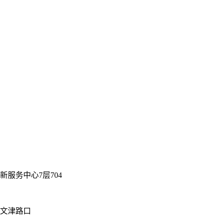
服务中心7层704
街文津路口