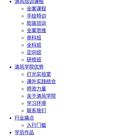
清风培训课程
全案课程
手绘特训
软装培训
全案思维
单科班
全科班
定向班
研修班
清风学院优势
灯光实验室
课外实践结合
师资力量
关于清风学院
学习环境
联系我们
行业痛点
入行门槛
学员作品