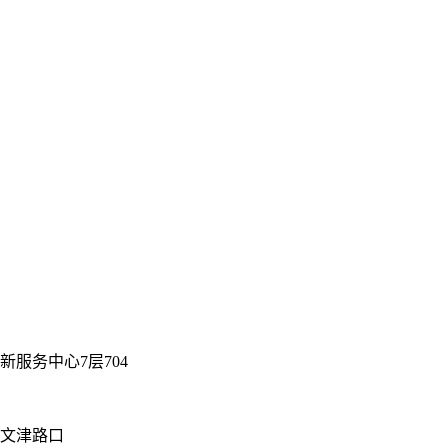
服务中心7层704
街文津路口