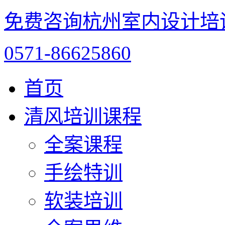
免费咨询杭州室内设计培
0571-86625860
首页
清风培训课程
全案课程
手绘特训
软装培训