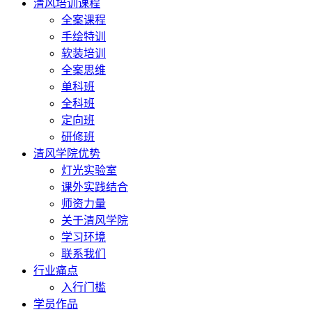
清风培训课程
全案课程
手绘特训
软装培训
全案思维
单科班
全科班
定向班
研修班
清风学院优势
灯光实验室
课外实践结合
师资力量
关于清风学院
学习环境
联系我们
行业痛点
入行门槛
学员作品