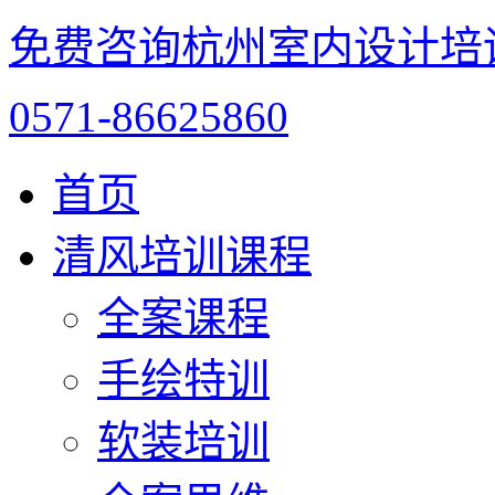
免费咨询杭州室内设计培
0571-86625860
首页
清风培训课程
全案课程
手绘特训
软装培训