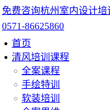
免费咨询杭州室内设计培
0571-86625860
首页
清风培训课程
全案课程
手绘特训
软装培训