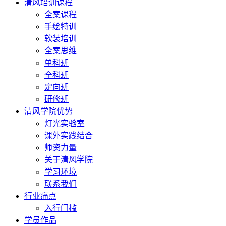
清风培训课程
全案课程
手绘特训
软装培训
全案思维
单科班
全科班
定向班
研修班
清风学院优势
灯光实验室
课外实践结合
师资力量
关于清风学院
学习环境
联系我们
行业痛点
入行门槛
学员作品