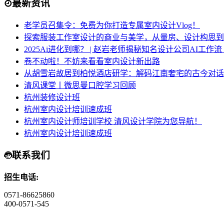
最新资讯
老学员召集令：免费为你打造专属室内设计Vlog！
探索服装工作室设计的商业与美学，从量房、设计构思到
2025Ai进化到哪？ | 赵岩老师揭秘知名设计公司AI工作
卷不动啦！不妨来看看室内设计新出路
从胡雪岩故居到柏悦酒店研学：解码江南奢宅的古今对话
清风课堂丨微思曼口腔学习回顾
杭州装修设计班
杭州室内设计培训速成班
杭州室内设计师培训学校 清风设计学院为您导航！
杭州室内设计培训速成班
联系我们
招生电话:
0571-86625860
400-0571-545