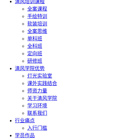
清风培训课程
全案课程
手绘特训
软装培训
全案思维
单科班
全科班
定向班
研修班
清风学院优势
灯光实验室
课外实践结合
师资力量
关于清风学院
学习环境
联系我们
行业痛点
入行门槛
学员作品