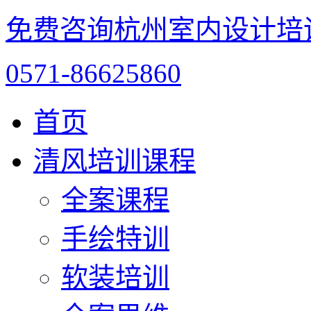
免费咨询杭州室内设计培
0571-86625860
首页
清风培训课程
全案课程
手绘特训
软装培训