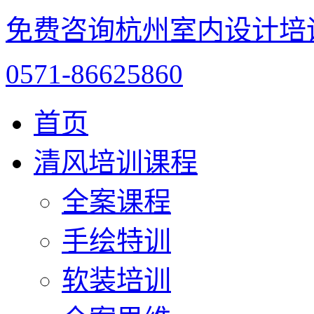
免费咨询杭州室内设计培
0571-86625860
首页
清风培训课程
全案课程
手绘特训
软装培训