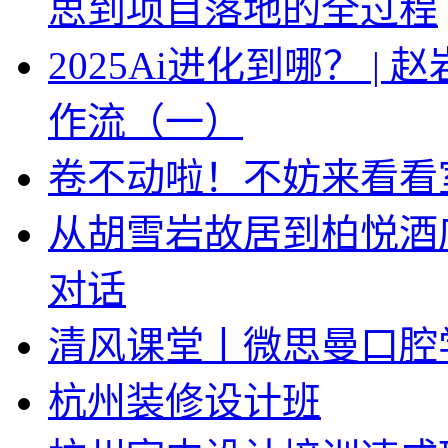
思到项目落地的全过程
2025Ai进化到哪？ |
作流（一）
卷不动啦！不妨来看看
从胡雪岩故居到柏悦酒
对话
清风课堂丨微思曼口腔
杭州装修设计班