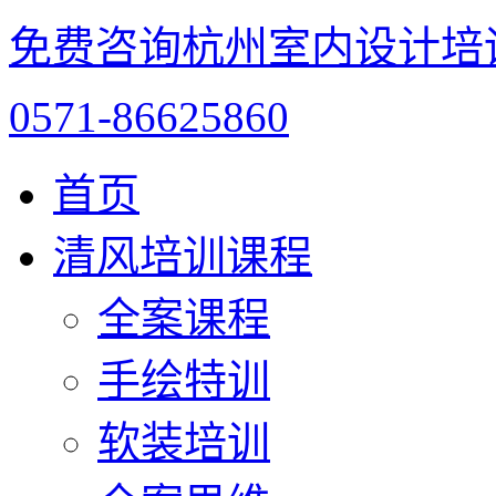
免费咨询杭州室内设计培
0571-86625860
首页
清风培训课程
全案课程
手绘特训
软装培训