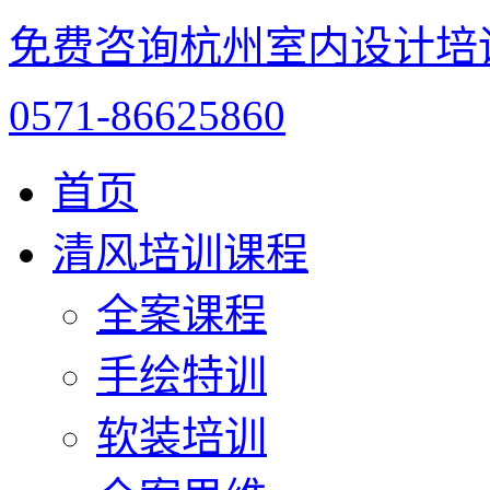
免费咨询杭州室内设计培
0571-86625860
首页
清风培训课程
全案课程
手绘特训
软装培训