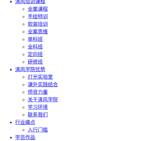
清风培训课程
全案课程
手绘特训
软装培训
全案思维
单科班
全科班
定向班
研修班
清风学院优势
灯光实验室
课外实践结合
师资力量
关于清风学院
学习环境
联系我们
行业痛点
入行门槛
学员作品