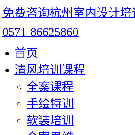
免费咨询杭州室内设计培
0571-86625860
首页
清风培训课程
全案课程
手绘特训
软装培训