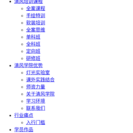
清风培训课程
全案课程
手绘特训
软装培训
全案思维
单科班
全科班
定向班
研修班
清风学院优势
灯光实验室
课外实践结合
师资力量
关于清风学院
学习环境
联系我们
行业痛点
入行门槛
学员作品