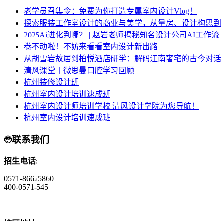
老学员召集令：免费为你打造专属室内设计Vlog！
探索服装工作室设计的商业与美学，从量房、设计构思到
2025Ai进化到哪？ | 赵岩老师揭秘知名设计公司AI工作
卷不动啦！不妨来看看室内设计新出路
从胡雪岩故居到柏悦酒店研学：解码江南奢宅的古今对话
清风课堂丨微思曼口腔学习回顾
杭州装修设计班
杭州室内设计培训速成班
杭州室内设计师培训学校 清风设计学院为您导航！
杭州室内设计培训速成班
联系我们
招生电话:
0571-86625860
400-0571-545