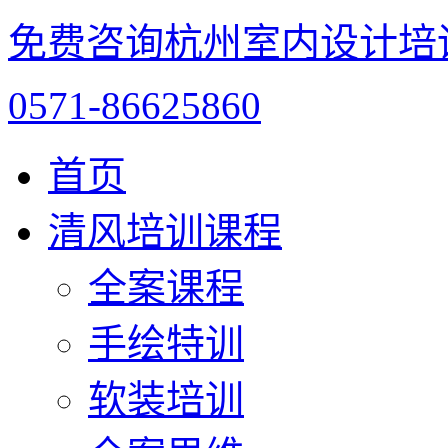
免费咨询杭州室内设计培
0571-86625860
首页
清风培训课程
全案课程
手绘特训
软装培训