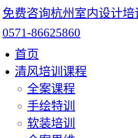
免费咨询杭州室内设计培
0571-86625860
首页
清风培训课程
全案课程
手绘特训
软装培训