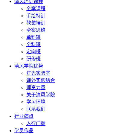
清风培训课程
全案课程
手绘特训
软装培训
全案思维
单科班
全科班
定向班
研修班
清风学院优势
灯光实验室
课外实践结合
师资力量
关于清风学院
学习环境
联系我们
行业痛点
入行门槛
学员作品