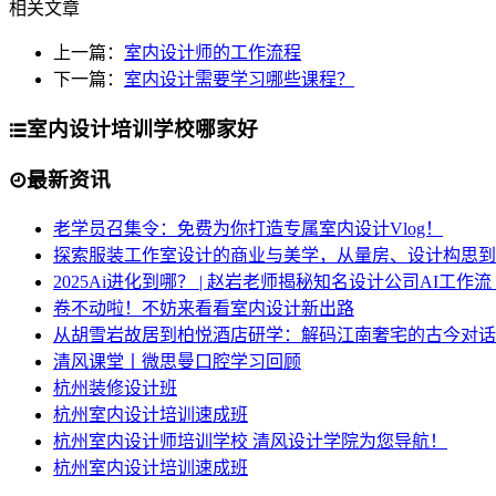
相关文章
上一篇：
室内设计师的工作流程
下一篇：
室内设计需要学习哪些课程？
室内设计培训学校哪家好
最新资讯
老学员召集令：免费为你打造专属室内设计Vlog！
探索服装工作室设计的商业与美学，从量房、设计构思到
2025Ai进化到哪？ | 赵岩老师揭秘知名设计公司AI工作
卷不动啦！不妨来看看室内设计新出路
从胡雪岩故居到柏悦酒店研学：解码江南奢宅的古今对话
清风课堂丨微思曼口腔学习回顾
杭州装修设计班
杭州室内设计培训速成班
杭州室内设计师培训学校 清风设计学院为您导航！
杭州室内设计培训速成班