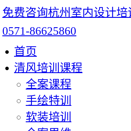
免费咨询杭州室内设计培
0571-86625860
首页
清风培训课程
全案课程
手绘特训
软装培训