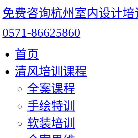
免费咨询杭州室内设计培
0571-86625860
首页
清风培训课程
全案课程
手绘特训
软装培训