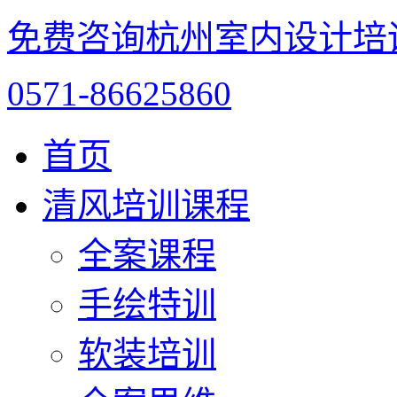
免费咨询杭州室内设计培
0571-86625860
首页
清风培训课程
全案课程
手绘特训
软装培训