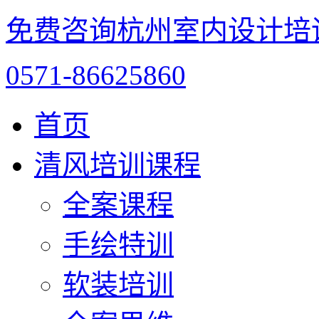
免费咨询杭州室内设计培
0571-86625860
首页
清风培训课程
全案课程
手绘特训
软装培训