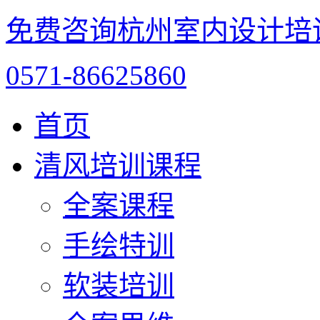
免费咨询杭州室内设计培
0571-86625860
首页
清风培训课程
全案课程
手绘特训
软装培训