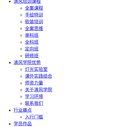
清风培训课程
全案课程
手绘特训
软装培训
全案思维
单科班
全科班
定向班
研修班
清风学院优势
灯光实验室
课外实践结合
师资力量
关于清风学院
学习环境
联系我们
行业痛点
入行门槛
学员作品