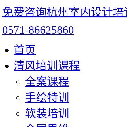
免费咨询杭州室内设计培
0571-86625860
首页
清风培训课程
全案课程
手绘特训
软装培训