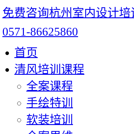
免费咨询杭州室内设计培
0571-86625860
首页
清风培训课程
全案课程
手绘特训
软装培训