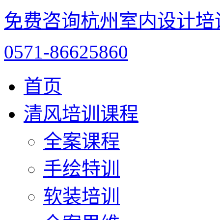
免费咨询杭州室内设计培
0571-86625860
首页
清风培训课程
全案课程
手绘特训
软装培训