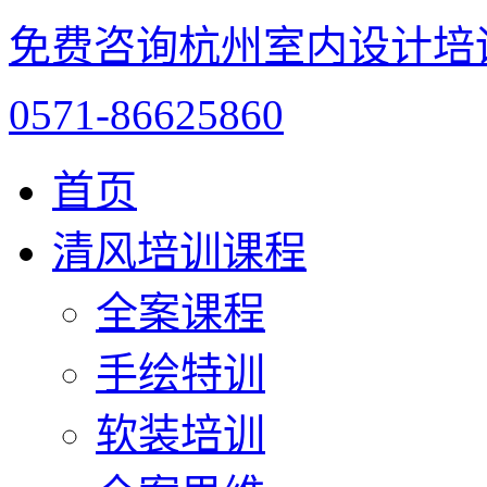
免费咨询杭州室内设计培
0571-86625860
首页
清风培训课程
全案课程
手绘特训
软装培训