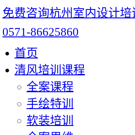
免费咨询杭州室内设计培
0571-86625860
首页
清风培训课程
全案课程
手绘特训
软装培训