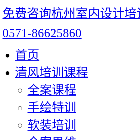
免费咨询杭州室内设计培
0571-86625860
首页
清风培训课程
全案课程
手绘特训
软装培训