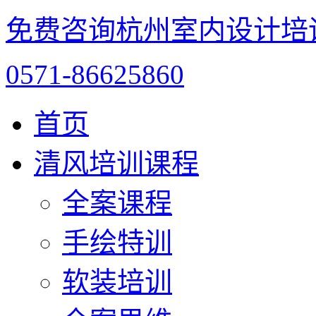
免费咨询杭州室内设计培
0571-86625860
首页
清风培训课程
全案课程
手绘特训
软装培训