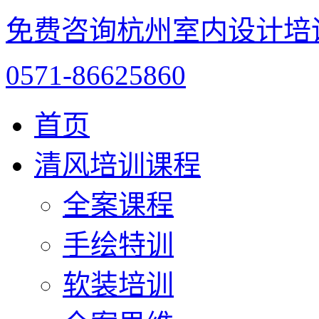
免费咨询杭州室内设计培
0571-86625860
首页
清风培训课程
全案课程
手绘特训
软装培训