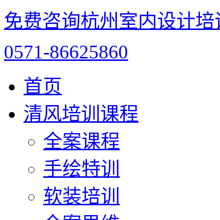
免费咨询杭州室内设计培
0571-86625860
首页
清风培训课程
全案课程
手绘特训
软装培训