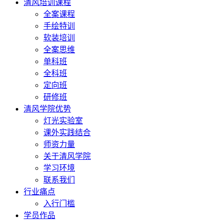
清风培训课程
全案课程
手绘特训
软装培训
全案思维
单科班
全科班
定向班
研修班
清风学院优势
灯光实验室
课外实践结合
师资力量
关于清风学院
学习环境
联系我们
行业痛点
入行门槛
学员作品