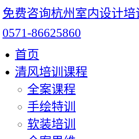
免费咨询杭州室内设计培
0571-86625860
首页
清风培训课程
全案课程
手绘特训
软装培训