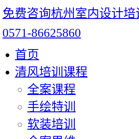
免费咨询杭州室内设计培
0571-86625860
首页
清风培训课程
全案课程
手绘特训
软装培训