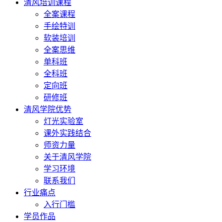
清风培训课程
全案课程
手绘特训
软装培训
全案思维
单科班
全科班
定向班
研修班
清风学院优势
灯光实验室
课外实践结合
师资力量
关于清风学院
学习环境
联系我们
行业痛点
入行门槛
学员作品