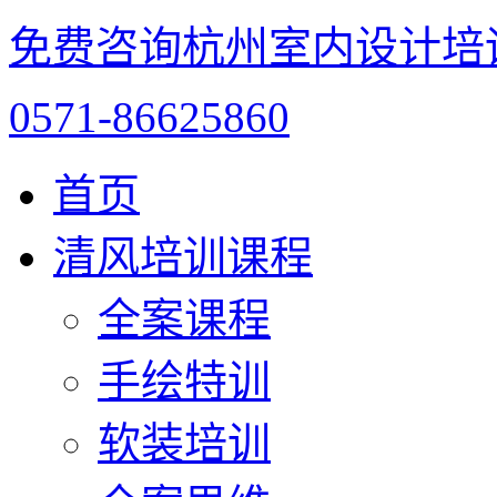
免费咨询杭州室内设计培
0571-86625860
首页
清风培训课程
全案课程
手绘特训
软装培训