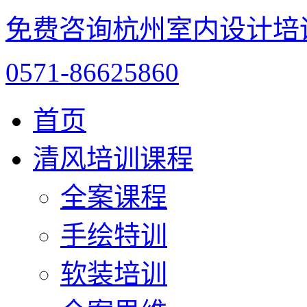
免费咨询杭州室内设计培
0571-86625860
首页
清风培训课程
全案课程
手绘特训
软装培训