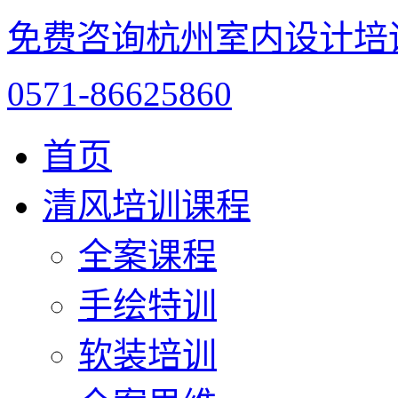
免费咨询杭州室内设计培
0571-86625860
首页
清风培训课程
全案课程
手绘特训
软装培训